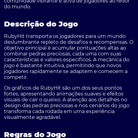
comunidade vibrante e ativa de jogadores ao redor
do mundo.
Descrição do Jogo
RubyHit transporta os jogadores para um mundo
deslumbrante repleto de desafios e recompensas. O
objetivo principal é acumular pontuações altas ao
combinar pedras preciosas, cada uma com suas
características e valores específicos. A mecânica do
jogo é bastante intuitiva, permitindo que novos
jogadores rapidamente se adaptem e comecem a
competir.
Os gráficos de RubyHit são um dos seus pontos
fortes, apresentando animações suaves e efeitos
visuais de cair o queixo. A atenção aos detalhes no
design das pedras preciosas e nos cenários do jogo
transforma cada rodada em uma experiência
visualmente agradável.
Regras do Jogo