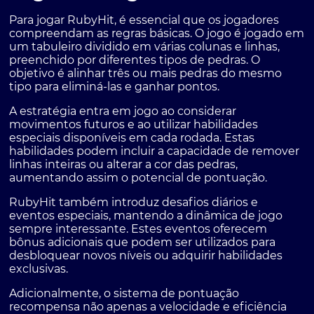
Para jogar RubyHit, é essencial que os jogadores
compreendam as regras básicas. O jogo é jogado em
um tabuleiro dividido em várias colunas e linhas,
preenchido por diferentes tipos de pedras. O
objetivo é alinhar três ou mais pedras do mesmo
tipo para eliminá-las e ganhar pontos.
A estratégia entra em jogo ao considerar
movimentos futuros e ao utilizar habilidades
especiais disponíveis em cada rodada. Estas
habilidades podem incluir a capacidade de remover
linhas inteiras ou alterar a cor das pedras,
aumentando assim o potencial de pontuação.
RubyHit também introduz desafios diários e
eventos especiais, mantendo a dinâmica de jogo
sempre interessante. Estes eventos oferecem
bônus adicionais que podem ser utilizados para
desbloquear novos níveis ou adquirir habilidades
exclusivas.
Adicionalmente, o sistema de pontuação
recompensa não apenas a velocidade e eficiência