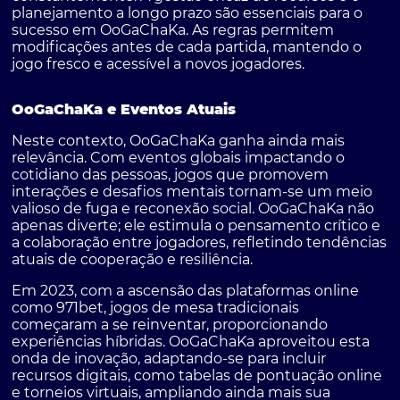
planejamento a longo prazo são essenciais para o
sucesso em OoGaChaKa. As regras permitem
modificações antes de cada partida, mantendo o
jogo fresco e acessível a novos jogadores.
OoGaChaKa e Eventos Atuais
Neste contexto, OoGaChaKa ganha ainda mais
relevância. Com eventos globais impactando o
cotidiano das pessoas, jogos que promovem
interações e desafios mentais tornam-se um meio
valioso de fuga e reconexão social. OoGaChaKa não
apenas diverte; ele estimula o pensamento crítico e
a colaboração entre jogadores, refletindo tendências
atuais de cooperação e resiliência.
Em 2023, com a ascensão das plataformas online
como 971bet, jogos de mesa tradicionais
começaram a se reinventar, proporcionando
experiências híbridas. OoGaChaKa aproveitou esta
onda de inovação, adaptando-se para incluir
recursos digitais, como tabelas de pontuação online
e torneios virtuais, ampliando ainda mais sua