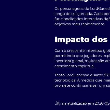
Os personagens de LordGanesha
longo de sua jornada. Cada per
funcionalidades interativas da
objetivos mais rapidamente.
Impacto dos 
Com o crescente interesse glob
permitindo que jogadores exp
incerteza global, muitos são a
crescimento espiritual.
Tanto
LordGanesha
quanto
971
tecnológica. À medida que ma
promete continuar a ser um suc
Última atualização em 2026-05