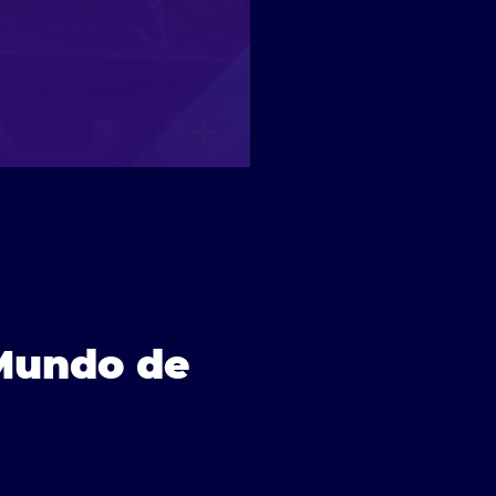
 Mundo de