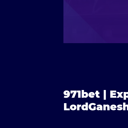
971bet | E
LordGanesh