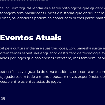
 incluem figuras lendárias e seres mitológicos que ajudam 
sonagem tem habilidades únicas e histórias que enriquecem a
 971bet, os jogadores podem colaborar com outros participant
Eventos Atuais
al pela cultura indiana e suas tradições,
LordGanesha
surge 
lorem temas espirituais enquanto desfrutam de tecnologia 
traídos por jogos que não apenas entretêm, mas também inspi
bet
estão na vanguarda de uma tendência crescente que com
is jogadores em todo o mundo buscam novas experiências de 
esso entre os entusiastas de jogos.
-09