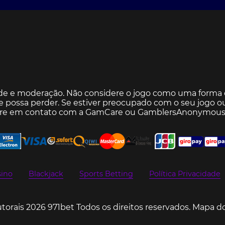
de e moderação. Não considere o jogo como uma forma d
 possa perder. Se estiver preocupado com o seu jogo ou 
tre em contato com a
GamCare
ou
GamblersAnonymou
sino
Blackjack
Sports Betting
Política Privacidade
utorais 2026 971bet Todos os direitos reservados.
Mapa do