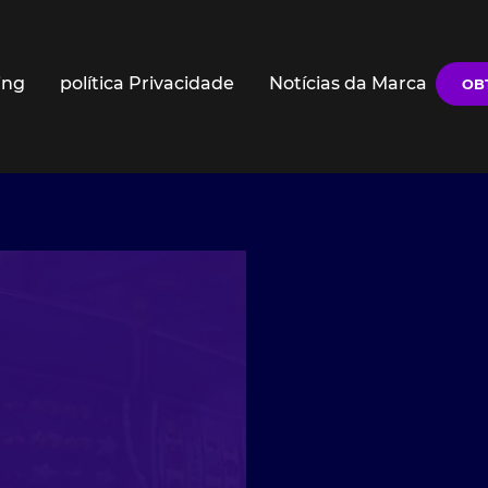
ing
política Privacidade
Notícias da Marca
OB