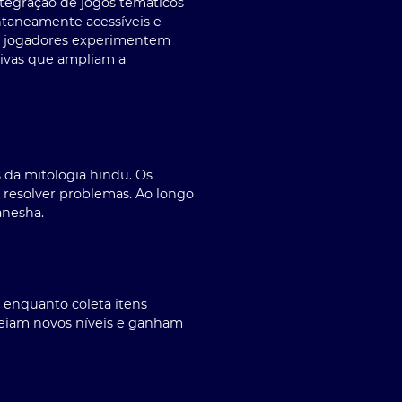
ntegração de jogos temáticos
ntaneamente acessíveis e
os jogadores experimentem
tivas que ampliam a
 da mitologia hindu. Os
 resolver problemas. Ao longo
anesha.
 enquanto coleta itens
ueiam novos níveis e ganham