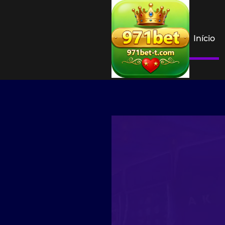
Início