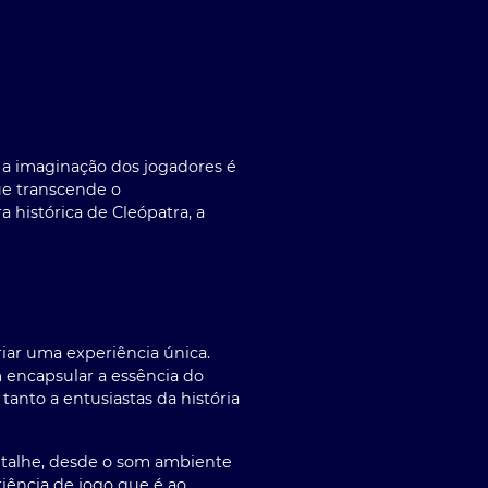
 a imaginação dos jogadores é
ue transcende o
 histórica de Cleópatra, a
riar uma experiência única.
 encapsular a essência do
anto a entusiastas da história
etalhe, desde o som ambiente
iência de jogo que é ao