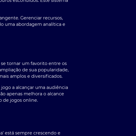
ouros escondidos. Este sistema
angente. Gerenciar recursos,
indo uma abordagem analítica e
se tornar um favorito entre os
 ampliação de sua popularidade,
ais amplos e diversificados.
o jogo a alcançar uma audiência
 não apenas melhora o alcance
 de jogos online.
a' está sempre crescendo e