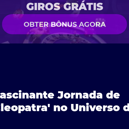
GIROS GRÁTIS
OBTER BÔNUS AGORA
Fascinante Jornada de
leopatra' no Universo 