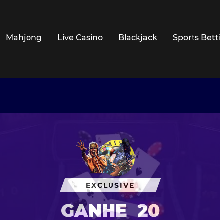
Mahjong
Live Casino
Blackjack
Sports Bett
EXCLUSIVE
GANHE
20