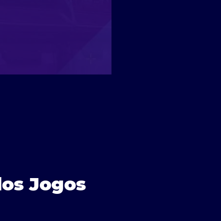
dos Jogos