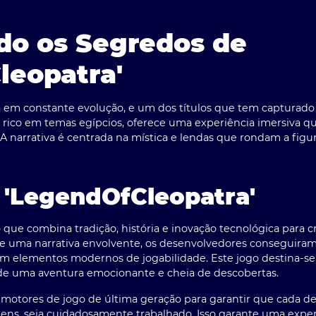
o os Segredos de
leopatra'
 em constante evolução, e um dos títulos que tem capturado
, rico em temas egípcios, oferece uma experiência imersiva q
 narrativa é centrada na mística e lendas que rondam a figura
 'LegendOfCleopatra'
que combina tradição, história e inovação tecnológica para c
e uma narrativa envolvente, os desenvolvedores conseguiram
 elementos modernos de jogabilidade. Este jogo destina-se t
de uma aventura emocionante e cheia de descobertas.
 motores de jogo de última geração para garantir que cada d
ens, seja cuidadosamente trabalhado. Isso garante uma exper