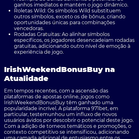
ganhos imediatos e mantém o jogo dinâmico.
Roletas Wild:
Os símbolos Wild substituem
outros símbolos, exceto os de bônus, criando
oportunidades únicas para combinações
vencedoras.
Rodadas Gratuitas:
Ao alinhar símbolos
específicos, os jogadores desencadeiam rodadas
gratuitas, adicionando outro nível de emoção à
experiência de jogo.
IrishWeekendBonusBuy na
Atualidade
Em tempos recentes, com a ascensão das
plataformas de apostas online, jogos como
IrishWeekendBonusBuy têm ganhado uma
popularidade incrível. A plataforma
971bet
, em
particular, testemunhou um influxo de novos
usuários ávidos por descobrir o potencial deste jogo.
Com a adição de torneos temáticos e promoções, o
contexto competitivo se intensificou, adicionando
uma camada adicional de entusiasmo entre os