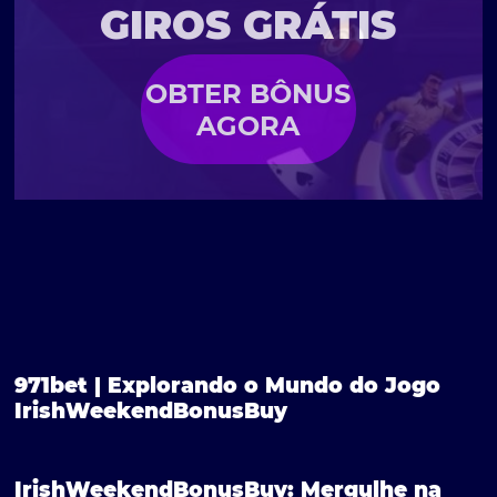
GIROS GRÁTIS
OBTER BÔNUS
AGORA
971bet | Explorando o Mundo do Jogo
IrishWeekendBonusBuy
IrishWeekendBonusBuy: Mergulhe na