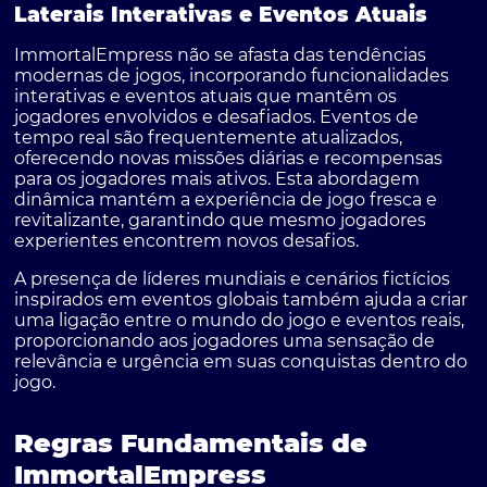
Laterais Interativas e Eventos Atuais
ImmortalEmpress não se afasta das tendências
modernas de jogos, incorporando funcionalidades
interativas e eventos atuais que mantêm os
jogadores envolvidos e desafiados. Eventos de
tempo real são frequentemente atualizados,
oferecendo novas missões diárias e recompensas
para os jogadores mais ativos. Esta abordagem
dinâmica mantém a experiência de jogo fresca e
revitalizante, garantindo que mesmo jogadores
experientes encontrem novos desafios.
A presença de líderes mundiais e cenários fictícios
inspirados em eventos globais também ajuda a criar
uma ligação entre o mundo do jogo e eventos reais,
proporcionando aos jogadores uma sensação de
relevância e urgência em suas conquistas dentro do
jogo.
Regras Fundamentais de
ImmortalEmpress