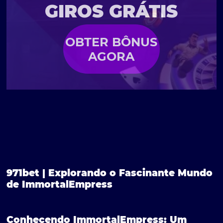
GIROS GRÁTIS
OBTER BÔNUS
AGORA
971bet | Explorando o Fascinante Mundo
de ImmortalEmpress
Conhecendo ImmortalEmpress: Um