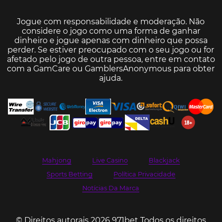
Jogue com responsabilidade e moderação. Não
considere o jogo como uma forma de ganhar
dinheiro e jogue apenas com dinheiro que possa
perder. Se estiver preocupado com o seu jogo ou for
afetado pelo jogo de outra pessoa, entre em contato
com a
GamCare
ou
GamblersAnonymous
para obter
ajuda.
Mahjong
Live Casino
Blackjack
Sports Betting
Política Privacidade
Notícias Da Marca
© Direitos autorais 2026 971bet Todos os direitos