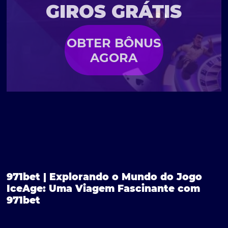
GIROS GRÁTIS
OBTER BÔNUS
AGORA
971bet | Explorando o Mundo do Jogo
IceAge: Uma Viagem Fascinante com
971bet