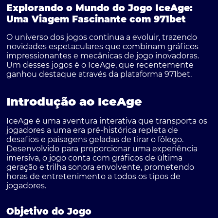
Explorando o Mundo do Jogo IceAge:
Uma Viagem Fascinante com 971bet
O universo dos jogos continua a evoluir, trazendo
novidades espetaculares que combinam gráficos
impressionantes e mecânicas de jogo inovadoras.
Um desses jogos é o
IceAge
, que recentemente
ganhou destaque através da plataforma
971bet
.
Introdução ao IceAge
IceAge é uma aventura interativa que transporta os
jogadores a uma era pré-histórica repleta de
desafios e paisagens geladas de tirar o fôlego.
Desenvolvido para proporcionar uma experiência
imersiva, o jogo conta com gráficos de última
geração e trilha sonora envolvente, prometendo
horas de entretenimento a todos os tipos de
jogadores.
Objetivo do Jogo