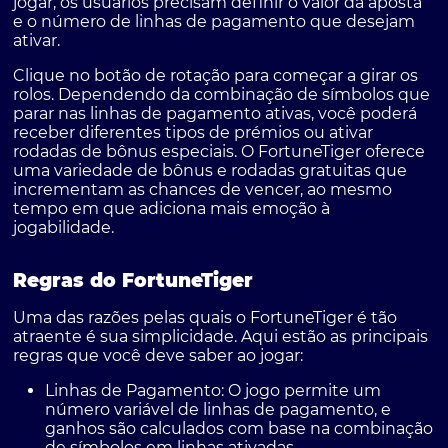
jogar, os usuários precisam definir o valor da aposta
e o número de linhas de pagamento que desejam
ativar.
Clique no botão de rotação para começar a girar os
rolos. Dependendo da combinação de símbolos que
parar nas linhas de pagamento ativas, você poderá
receber diferentes tipos de prémios ou ativar
rodadas de bônus especiais. O FortuneTiger oferece
uma variedade de bônus e rodadas gratuitas que
incrementam as chances de vencer, ao mesmo
tempo em que adiciona mais emoção à
jogabilidade.
Regras do FortuneTiger
Uma das razões pelas quais o FortuneTiger é tão
atraente é sua simplicidade. Aqui estão as principais
regras que você deve saber ao jogar:
Linhas de Pagamento:
O jogo permite um
número variável de linhas de pagamento, e
ganhos são calculados com base na combinação
de símbolos em linhas ativadas.