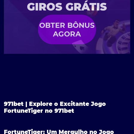
GIROS GRÁTIS
OBTER BÔNUS
AGORA
971bet | Explore o Excitante Jogo
FortuneTiger no 971bet
FortuneTiger: Um Mergulho no Jogo